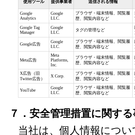
使用ツール
提供事業者
送信される情報
ブラウザ・端末情報、閲覧履
Google
Google
Analytics
LLC.
歴、閲覧内容など
Google Tag
Google
タグの管理など
Manager
LLC.
ブラウザ・端末情報、閲覧履
Google
Google広告
LLC.
歴、閲覧内容など
Meta
ブラウザ・端末情報、閲覧履
Meta広告
Platforms,
歴、閲覧内容など
Inc.
X広告（旧
ブラウザ・端末情報、閲覧履
X Corp.
Twitter広告）
歴、閲覧内容など
ブラウザ・端末情報、閲覧履
Google
YouTube
LLC.
歴、閲覧内容など
７．安全管理措置に関する
当社は、個人情報につい